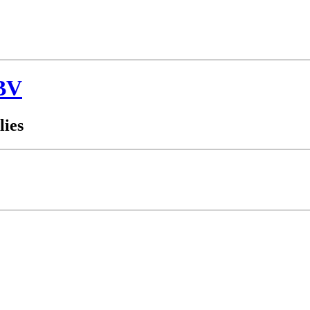
BV
lies