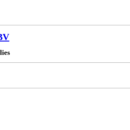
BV
lies